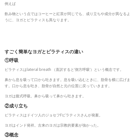
例えば
飲み物という点ではコーヒーと紅茶が同じでも、成り立ちや成分が異なるよ
うに、ヨガとピラティスも異なります。
すごく簡単なヨガとピラティスの違い
①呼吸
ピラティスはlateral breath （直訳すると’側方呼吸’）という概念です。
鼻から息を吸って口から吐きます。息を吸い込むときに、肋骨を横に広げま
す。口から息を吐き、肋骨が自然と元の位置に戻っていきます。
ヨガは腹式呼吸。鼻から吸って鼻から吐きます。
②成り立ち
ピラティスはドイツ人のジョセフFピラティスさんが発案。
ヨガはインド発祥。古来のヨガは宗教的要素が強かった。
③概念