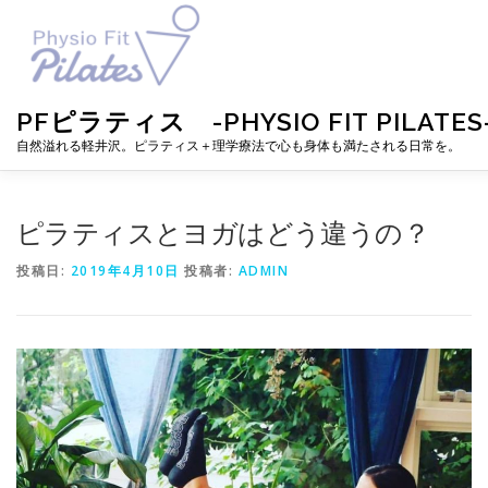
コ
ン
テ
ン
ツ
PFピラティス -PHYSIO FIT PILATES
へ
ス
自然溢れる軽井沢。ピラティス＋理学療法で心も身体も満たされる日常を。
キ
ッ
プ
TOP
お知らせ
ピラティスとは
メニュー・料金・レ
ピラティスとヨガはどう違うの？
投稿日:
2019年4月10日
投稿者:
ADMIN
プロフィール
ブログ
アクセス
お問い合わせ
お