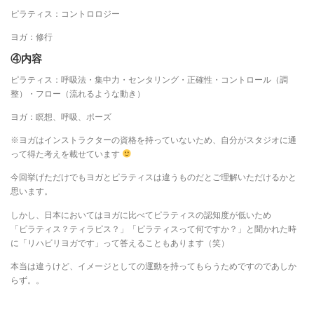
ピラティス：コントロロジー
ヨガ：修行
④内容
ピラティス：呼吸法・集中力・センタリング・正確性・コントロール（調
整）・フロー（流れるような動き）
ヨガ：瞑想、呼吸、ポーズ
※ヨガはインストラクターの資格を持っていないため、自分がスタジオに通
って得た考えを載せています
今回挙げただけでもヨガとピラティスは違うものだとご理解いただけるかと
思います。
しかし、日本においてはヨガに比べてピラティスの認知度が低いため
「ピラティス？ティラピス？」「ピラティスって何ですか？」と聞かれた時
に「リハビリヨガです」って答えることもあります（笑）
本当は違うけど、イメージとしての運動を持ってもらうためですのであしか
らず。。