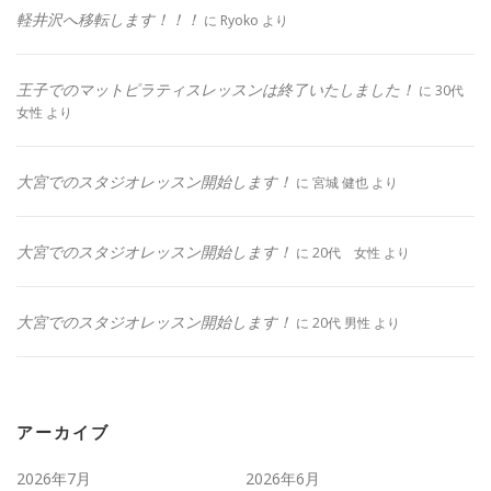
軽井沢へ移転します！！！
に
Ryoko
より
王子でのマットピラティスレッスンは終了いたしました！
に
30代
女性
より
大宮でのスタジオレッスン開始します！
に
宮城 健也
より
大宮でのスタジオレッスン開始します！
に
20代 女性
より
大宮でのスタジオレッスン開始します！
に
20代 男性
より
アーカイブ
2026年7月
2026年6月