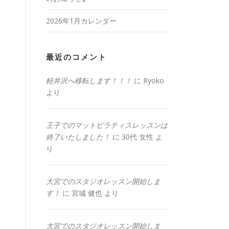
2026年1月カレンダー
最近のコメント
軽井沢へ移転します！！！
に
Ryoko
より
王子でのマットピラティスレッスンは
終了いたしました！
に
30代 女性
よ
り
大宮でのスタジオレッスン開始しま
す！
に
宮城 健也
より
大宮でのスタジオレッスン開始しま