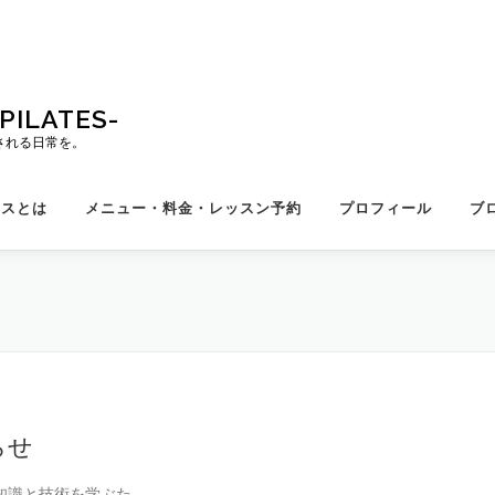
ILATES-
される日常を。
ィスとは
メニュー・料金・レッスン予約
プロフィール
ブ
らせ
識と技術を学ぶた …