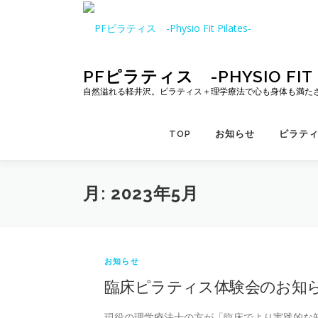
コ
ン
テ
ン
ツ
PFピラティス -PHYSIO FIT P
へ
自然溢れる軽井沢。ピラティス＋理学療法で心も身体も満た
ス
キ
TOP
お知らせ
ピラテ
ッ
プ
月:
2023年5月
お知らせ
臨床ピラティス体験会のお知
現役の理学療法士の方が「臨床でより実践的な知