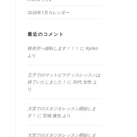
2026年1月カレンダー
最近のコメント
軽井沢へ移転します！！！
に
Ryoko
より
王子でのマットピラティスレッスンは
終了いたしました！
に
30代 女性
よ
り
大宮でのスタジオレッスン開始しま
す！
に
宮城 健也
より
大宮でのスタジオレッスン開始しま