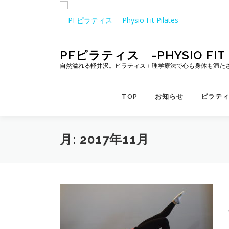
コ
ン
テ
ン
ツ
PFピラティス -PHYSIO FIT P
へ
自然溢れる軽井沢。ピラティス＋理学療法で心も身体も満た
ス
キ
TOP
お知らせ
ピラテ
ッ
プ
月:
2017年11月