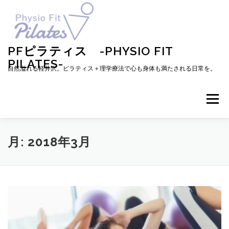
コ
ン
テ
ン
ツ
PFピラティス -PHYSIO FIT
へ
PILATES-
ス
自然溢れる軽井沢。ピラティス＋理学療法で心も身体も満たされる日常を。
キ
ッ
プ
メニュー
TOP
お知らせ
ピラティスとは
月:
2018年3月
メニュー・料金・レッスン予約
プロフィール
ブログ
アクセス
お問い合わせ
お客様の声