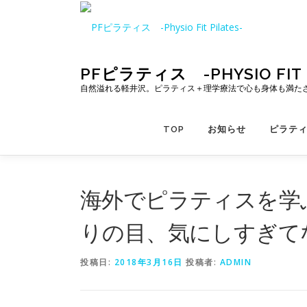
コ
ン
テ
ン
ツ
PFピラティス -PHYSIO FIT P
へ
自然溢れる軽井沢。ピラティス＋理学療法で心も身体も満た
ス
キ
TOP
お知らせ
ピラテ
ッ
プ
海外でピラティスを学
りの目、気にしすぎてな
投稿日:
2018年3月16日
投稿者:
ADMIN