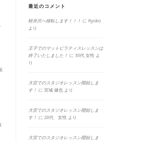
最近のコメント
軽井沢へ移転します！！！
に
Ryoko
で
より
王子でのマットピラティスレッスンは
終了いたしました！
に
30代 女性
よ
り
医
大宮でのスタジオレッスン開始しま
す！
に
宮城 健也
より
大宮でのスタジオレッスン開始しま
す！
に
20代 女性
より
誰
大宮でのスタジオレッスン開始しま