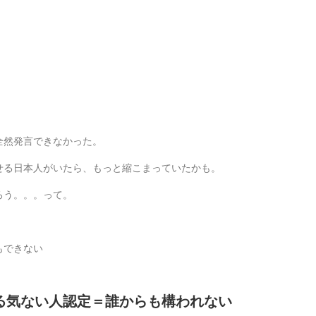
全然発言できなかった。
せる日本人がいたら、もっと縮こまっていたかも。
ろう。。。って。
。
もできない
る気ない人認定＝誰からも構われない