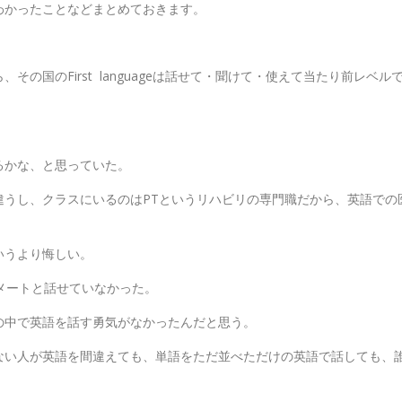
わかったことなどまとめておきます。
ら、その国の
First
language
は話せて・聞けて・使えて当たり前レベル
るかな、と思っていた。
違うし、クラスにいるのは
PT
というリハビリの専門職だから、英語での
いうより悔しい。
メートと話せていなかった。
の中で英語を話す勇気がなかったんだと思う。
ない人が英語を間違えても、単語をただ並べただけの英語で話しても、