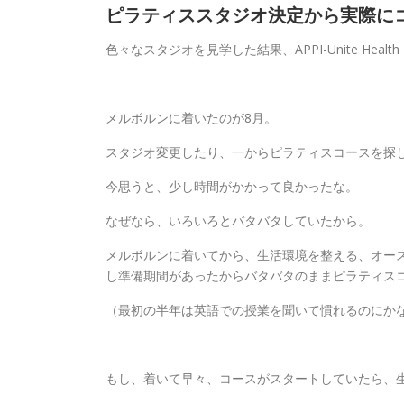
ピラティススタジオ決定から実際に
色々なスタジオを見学した結果、
APPI-Unite Healt
メルボルンに着いたのが8月。
スタジオ変更したり、一からピラティスコースを探し
今思うと、少し時間がかかって良かったな。
なぜなら、いろいろとバタバタしていたから。
メルボルンに着いてから、生活環境を整える、オー
し準備期間があったからバタバタのままピラティス
（最初の半年は英語での授業を聞いて慣れるのにか
もし、着いて早々、コースがスタートしていたら、