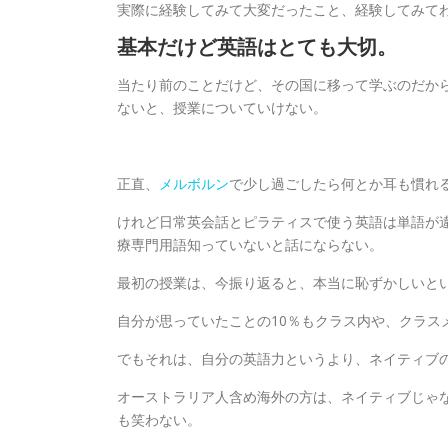
実際に経験してみて大変だったこと、経験してみて
基本だけど英語はとても大切。
当たり前のことだけど、その国に移って学ぶのだか
ないと、授業についていけない。
正直、
メルボルン
で少し過ごしたら何とか耳も慣れ
けれど日常英会話とピラティスで使う英語は単語が
療専門用語知っていないと話にならない。
最初の授業は、今振り返ると、本当に恥ずかしいと
自分が思っていたことの
10
％もクラス内や、クラス
でもそれは、自分の英語力というより、ネイティブ
オーストラリア人含め海外の方は、ネイティブじゃ
も笑わない。