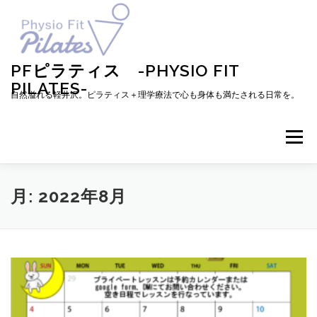
コ
ン
テ
ン
ツ
PFピラティス -PHYSIO FIT
へ
PILATES-
ス
自然溢れる軽井沢。ピラティス＋理学療法で心も身体も満たされる日常を。
キ
ッ
プ
メニュー
TOP
お知らせ
ピラティスとは
月:
2022年8月
メニュー・料金・レッスン予約
プロフィール
ブログ
アクセス
お問い合わせ
お客様の声