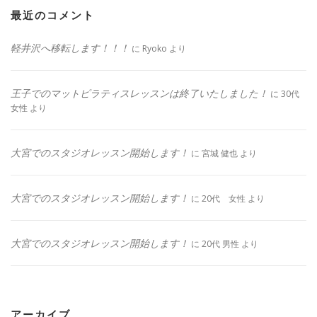
最近のコメント
軽井沢へ移転します！！！
に
Ryoko
より
王子でのマットピラティスレッスンは終了いたしました！
に
30代
女性
より
大宮でのスタジオレッスン開始します！
に
宮城 健也
より
大宮でのスタジオレッスン開始します！
に
20代 女性
より
大宮でのスタジオレッスン開始します！
に
20代 男性
より
アーカイブ