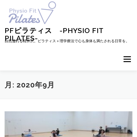
コ
ン
テ
ン
ツ
PFピラティス -PHYSIO FIT
へ
PILATES-
ス
自然溢れる軽井沢。ピラティス＋理学療法で心も身体も満たされる日常を。
キ
ッ
プ
メニュー
TOP
お知らせ
ピラティスとは
月:
2020年9月
メニュー・料金・レッスン予約
プロフィール
ブログ
アクセス
お問い合わせ
お客様の声