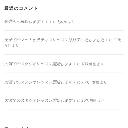
最近のコメント
軽井沢へ移転します！！！
に
Ryoko
より
王子でのマットピラティスレッスンは終了いたしました！
に
30代
女性
より
大宮でのスタジオレッスン開始します！
に
宮城 健也
より
大宮でのスタジオレッスン開始します！
に
20代 女性
より
大宮でのスタジオレッスン開始します！
に
20代 男性
より