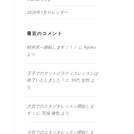
2026年1月カレンダー
最近のコメント
軽井沢へ移転します！！！
に
Ryoko
より
王子でのマットピラティスレッスンは
終了いたしました！
に
30代 女性
よ
り
大宮でのスタジオレッスン開始しま
す！
に
宮城 健也
より
大宮でのスタジオレッスン開始しま