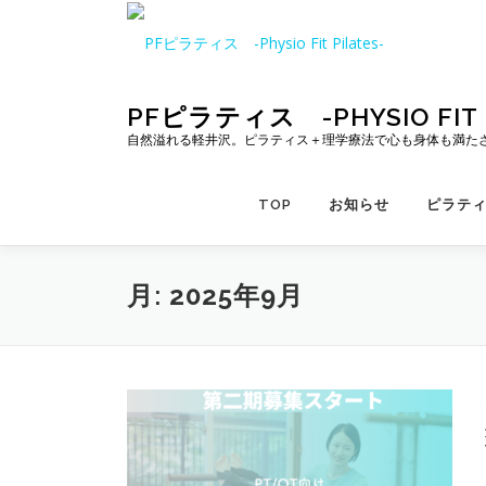
コ
ン
テ
ン
ツ
PFピラティス -PHYSIO FIT P
へ
自然溢れる軽井沢。ピラティス＋理学療法で心も身体も満た
ス
キ
TOP
お知らせ
ピラテ
ッ
プ
月:
2025年9月