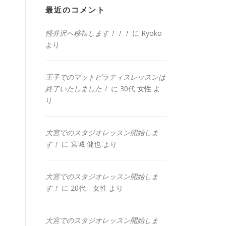
最近のコメント
軽井沢へ移転します！！！
に
Ryoko
より
王子でのマットピラティスレッスンは
終了いたしました！
に
30代 女性
よ
り
大宮でのスタジオレッスン開始しま
す！
に
宮城 健也
より
大宮でのスタジオレッスン開始しま
す！
に
20代 女性
より
大宮でのスタジオレッスン開始しま