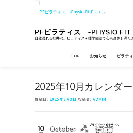
コ
ン
テ
ン
ツ
PFピラティス -PHYSIO FIT P
へ
自然溢れる軽井沢。ピラティス＋理学療法で心も身体も満た
ス
キ
TOP
お知らせ
ピラテ
ッ
プ
2025年10月カレンダー
投稿日:
2025年9月3日
投稿者:
ADMIN