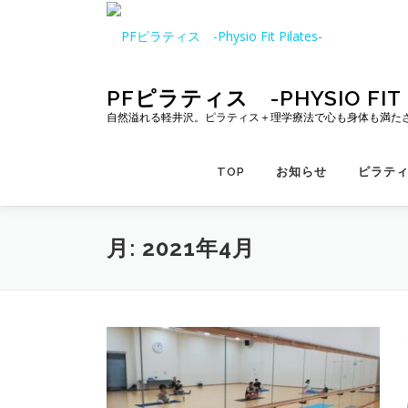
コ
ン
テ
ン
ツ
PFピラティス -PHYSIO FIT P
へ
自然溢れる軽井沢。ピラティス＋理学療法で心も身体も満た
ス
キ
TOP
お知らせ
ピラテ
ッ
プ
月:
2021年4月