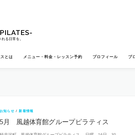
ILATES-
される日常を。
ィスとは
メニュー・料金・レッスン予約
プロフィール
ブ
お知らせ
/
新着情報
5月 風越体育館グループピラティス
軽井沢町 風越体育館グループピラティス 日曜 16日、30 …