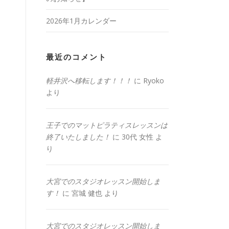
2026年1月カレンダー
最近のコメント
軽井沢へ移転します！！！
に
Ryoko
より
王子でのマットピラティスレッスンは
終了いたしました！
に
30代 女性
よ
り
大宮でのスタジオレッスン開始しま
す！
に
宮城 健也
より
大宮でのスタジオレッスン開始しま