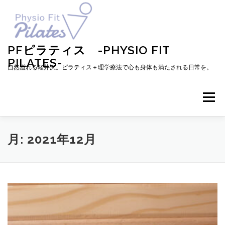
コ
ン
テ
ン
ツ
PFピラティス -PHYSIO FIT
へ
PILATES-
ス
自然溢れる軽井沢。ピラティス＋理学療法で心も身体も満たされる日常を。
キ
ッ
プ
メニュー
TOP
お知らせ
ピラティスとは
月:
2021年12月
メニュー・料金・レッスン予約
プロフィール
ブログ
アクセス
お問い合わせ
お客様の声