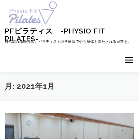
コ
ン
テ
ン
ツ
PFピラティス -PHYSIO FIT
へ
PILATES-
ス
自然溢れる軽井沢。ピラティス＋理学療法で心も身体も満たされる日常を。
キ
ッ
プ
メニュー
TOP
お知らせ
ピラティスとは
月:
2021年1月
メニュー・料金・レッスン予約
プロフィール
ブログ
アクセス
お問い合わせ
お客様の声