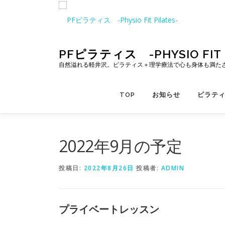
コ
ン
テ
ン
ツ
PFピラティス -PHYSIO FIT P
へ
自然溢れる軽井沢。ピラティス＋理学療法で心も身体も満た
ス
キ
TOP
お知らせ
ピラテ
ッ
プ
2022年9月の予定
投稿日:
2022年8月26日
投稿者:
ADMIN
プライベートレッスン