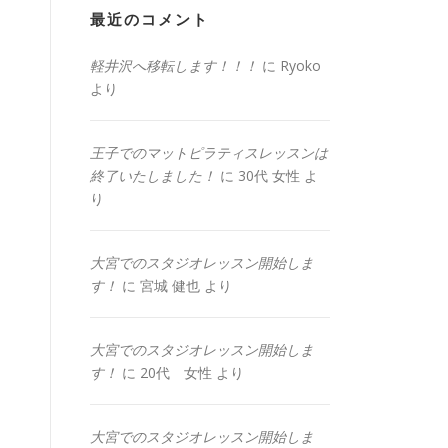
最近のコメント
軽井沢へ移転します！！！
に
Ryoko
より
王子でのマットピラティスレッスンは
終了いたしました！
に
30代 女性
よ
り
大宮でのスタジオレッスン開始しま
す！
に
宮城 健也
より
大宮でのスタジオレッスン開始しま
す！
に
20代 女性
より
大宮でのスタジオレッスン開始しま