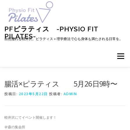
コ
ン
テ
ン
ツ
PFピラティス -PHYSIO FIT
へ
PILATES-
ス
自然溢れる軽井沢。ピラティス＋理学療法で心も身体も満たされる日常を。
キ
ッ
プ
メニュー
TOP
お知らせ
ピラティスとは
腸活×ピラティス 5月26日9時〜
投稿日:
2023年5月22日
投稿者:
ADMIN
メニュー・料金・レッスン予約
プロフィール
軽井沢にてイベント開催します！
ブログ
アクセス
お問い合わせ
お客様の声
＠森の集会所