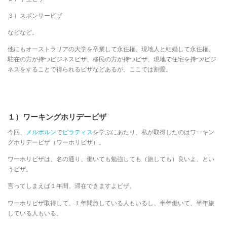
３）スポンサービザ
などなど。
他にもオーストラリアの大学を卒業して永住権、現地人と結婚して永住権、
駐在の方が持つビジネスビザ、移民の方が持つビザ、現地で住宅を持つ/ビジ
ネスをすることで得られるビザなどあるが、ここでは割愛。
１）ワーキングホリデービザ
今回、
メルボルン
で
ピラティス
を学ぶにあたり、私が取得したのはワーキン
グホリデービザ（ワーホリビザ）。
ワーホリビザは、名の通り、働いても勉強しても（旅しても）良いよ、とい
うビザ。
言ってしまえば１年間、滞在できますよビザ。
ワーホリビザ取得して、１年間旅している人もいるし、半年働いて、半年旅
している人もいる。