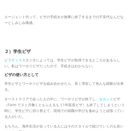
エージェント代って、ビザの手続きが無事に終了するまでの不安代なんだな
ーとしみじみ痛感。
２）学生ビザ
ピラティス
スタジオによっては、学生ビザが取得できるところがあるらし
い。私はワーホリビザだったので、手続きはわからない。
ビザの使い方として
学生ビザとワーホリビザを組み合わせたら、長く滞在して色んな経験が出来
る。
オーストラリアで会った人の中に、ワーホリビザが終了し、
セカンド
ビザ
（
Farm
で３ヶ月働くともらえるもう
1
年延長ビザ）も終了してしまうという
時に、学生ビザに切り替えて、現地での就職や学びを進めようと頑張ってい
る人がいた。
もちろん、海外生活が合っている人にはそのスタイルで続けていくのも良い