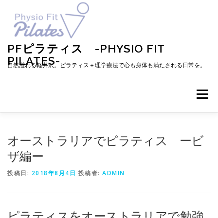
コ
ン
テ
ン
ツ
PFピラティス -PHYSIO FIT
へ
PILATES-
ス
自然溢れる軽井沢。ピラティス＋理学療法で心も身体も満たされる日常を。
キ
ッ
プ
メニュー
TOP
お知らせ
ピラティスとは
オーストラリアでピラティス ービ
ザ編ー
メニュー・料金・レッスン予約
プロフィール
投稿日:
2018年8月4日
投稿者:
ADMIN
ブログ
アクセス
お問い合わせ
お客様の声
ピラティスをオーストラリアで勉強