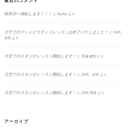
最近のコメント
軽井沢へ移転します！！！
に
Ryoko
より
王子でのマットピラティスレッスンは終了いたしました！
に
30代
女性
より
大宮でのスタジオレッスン開始します！
に
宮城 健也
より
大宮でのスタジオレッスン開始します！
に
20代 女性
より
大宮でのスタジオレッスン開始します！
に
20代 男性
より
アーカイブ