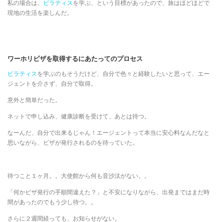
私の場合は、
ピラティス
を学ぶ、という目標があったので、旅はほどほどで
現地の生活を楽しんだ。
ワーホリビザを取得するにあたってのプロセス
ピラティス
を学ぶのもそうだけど、自分で色々と経験したいと思って、エー
ジェントを介さず、自分で取得。
意外と簡単だった。
ネットで申し込み、健康診断を受けて、あとは待つ。
なーんだ、自分で出来るじゃん！エージェントって本当に安心料なんだなと
思いながら、ビザが発行されるのを待っていた。
待つこと１ヶ月。。大使館から何も音沙汰がない。。
「何かビザ発行の手順間違えた？」と不安になりながら、出発まではまだ時
間があったのでもう少し待つ。。
さらに２週間経っても、お知らせがない。