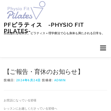
コ
ン
テ
ン
ツ
PFピラティス -PHYSIO FIT
へ
PILATES-
ス
自然溢れる軽井沢。ピラティス＋理学療法で心も身体も満たされる日常を。
キ
ッ
プ
メニュー
TOP
お知らせ
ピラティスとは
【ご報告・育休のお知らせ】
投稿日:
2024年6月24日
投稿者:
ADMIN
メニュー・料金・レッスン予約
プロフィール
お世話になっている皆様
ブログ
アクセス
お問い合わせ
お客様の声
レッスンにお越しくださっている皆様へ