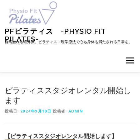
コ
ン
テ
ン
ツ
PFピラティス -PHYSIO FIT
へ
PILATES-
ス
自然溢れる軽井沢。ピラティス＋理学療法で心も身体も満たされる日常を。
キ
ッ
プ
メニュー
TOP
お知らせ
ピラティスとは
ピラティススタジオレンタル開始し
ます
メニュー・料金・レッスン予約
プロフィール
投稿日:
2024年9月10日
投稿者:
ADMIN
ブログ
アクセス
お問い合わせ
お客様の声
【ピラティススタジオレンタル開始します】