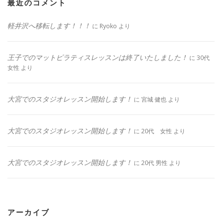
最近のコメント
軽井沢へ移転します！！！
に
Ryoko
より
王子でのマットピラティスレッスンは終了いたしました！
に
30代
女性
より
大宮でのスタジオレッスン開始します！
に
宮城 健也
より
大宮でのスタジオレッスン開始します！
に
20代 女性
より
大宮でのスタジオレッスン開始します！
に
20代 男性
より
アーカイブ