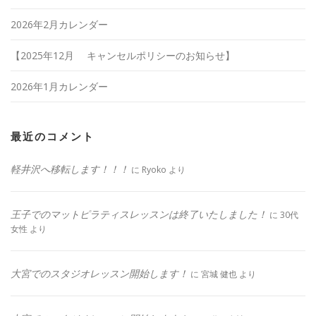
2026年2月カレンダー
【2025年12月 キャンセルポリシーのお知らせ】
2026年1月カレンダー
最近のコメント
軽井沢へ移転します！！！
に
Ryoko
より
王子でのマットピラティスレッスンは終了いたしました！
に
30代
女性
より
大宮でのスタジオレッスン開始します！
に
宮城 健也
より