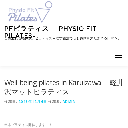
コ
ン
テ
ン
ツ
PFピラティス -PHYSIO FIT
へ
PILATES-
ス
自然溢れる軽井沢。ピラティス＋理学療法で心も身体も満たされる日常を。
キ
ッ
プ
メニュー
TOP
お知らせ
ピラティスとは
Well-being pilates in Karuizawa 軽井
沢マットピラティス
メニュー・料金・レッスン予約
プロフィール
投稿日:
2018年12月4日
投稿者:
ADMIN
ブログ
アクセス
お問い合わせ
お客様の声
年末ピラティス開催します！！