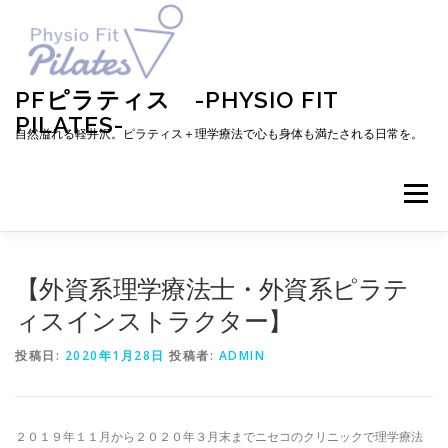
コ
ン
テ
ン
ツ
PFピラティス -PHYSIO FIT
へ
PILATES-
ス
自然溢れる軽井沢。ピラティス＋理学療法で心も身体も満たされる日常を。
キ
ッ
プ
メニュー
TOP
お知らせ
ピラティスとは
【外資系理学療法士・外資系ピラテ
ィスインストラクター】
メニュー・料金・レッスン予約
プロフィール
投稿日:
2020年1月28日
投稿者:
ADMIN
ブログ
アクセス
お問い合わせ
お客様の声
２０１９年１１月から２０２０年３月末までニセコのクリニックで理学療法