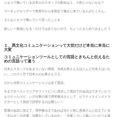
ニセコで働いている日本人のスタッフの割合は１、２割じゃないかな？
ワーキングホリデーで世界中から冬限定で働きに来ている人がたくさん。
そんなニセコで働いていて思ったことを
楽しい！勉強になる！だけでは足りないので、ちょっとまとめてみました
:
)
１、異文化コミュニケーションって大切だけど本当に本当に
大変
コミュニケーションツールとしての言語ときちんと伝えるた
めの言語って違う
日本人スタッフがあまりいない環境、当然お客さんもほとんど日本人はいな
い。この２ヶ月で日本人のお客さん３人。
だから当然コミュニケーションは全て英語。
今までオーストラリアやフィリピンに滞在して英語での会話はできていたつ
もりだったけど、いざ仕事の場で理学療法士として、ピラティスインストラ
クターとして英語で説明するのは難しい！
普通の会話に加えて、理学療法士であれば当たり前に患者さんに伝えている
「今なぜこの評価・治療をしているのか」「今後こういう風にリハビリを進