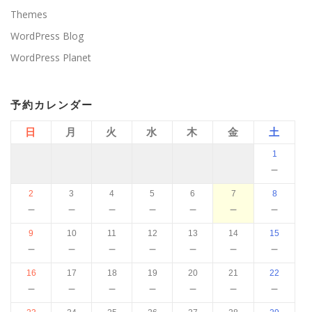
Themes
WordPress Blog
WordPress Planet
予約カレンダー
日
月
火
水
木
金
土
1
－
2
3
4
5
6
7
8
－
－
－
－
－
－
－
9
10
11
12
13
14
15
－
－
－
－
－
－
－
16
17
18
19
20
21
22
－
－
－
－
－
－
－