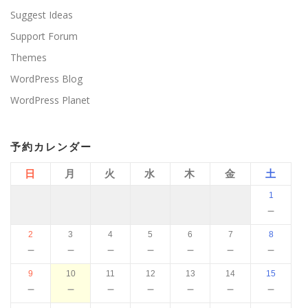
Suggest Ideas
Support Forum
Themes
WordPress Blog
WordPress Planet
予約カレンダー
日
月
火
水
木
金
土
1
－
2
3
4
5
6
7
8
－
－
－
－
－
－
－
9
10
11
12
13
14
15
－
－
－
－
－
－
－