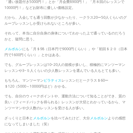
「通い放題付き
5000
円！」とか「月会費
8900
円！」「月８回のレッスンで
10000
円！」などお財布に優しい価格設定。
だから、入会しても通う回数が少なかったり、一クラス
20
ー
50
人くらいのグ
ループレッスンしか受けられないところが多い。
それって、本当に自分自身の身体についてわかった上で通っているのだろう
かと、疑問に思う。
メルボルン
にも「月＄
98
（日本円で
9000
円くらい）」や「初回＄２０（日本
円で
1600
円くらい）」とかはある。
でも、グループレッスンは
10−20
人の規模が多いし、積極的にマンツーマン
レッスンや
3−
５人くらいの少人数レッスンを選んでいる人もとても多い。
もちろん、マンツーマン
ピラティス
レッスンだと一クラス＄
60
ー
＄
120
（
5000
～
10000
円ほど）かかる。
でも、自分のウィークポイントや、運動方法について知ることができ、質の
良い（フィードバックを得られる）レッスンが大切とわかっているから、マ
ンツーマンや少人数のレッスンを受ける人が多い。
ざっくりと日本と
メルボルン
を比べてみたけど、大分
メルボルン
よりの感想
になってしまいました（笑）