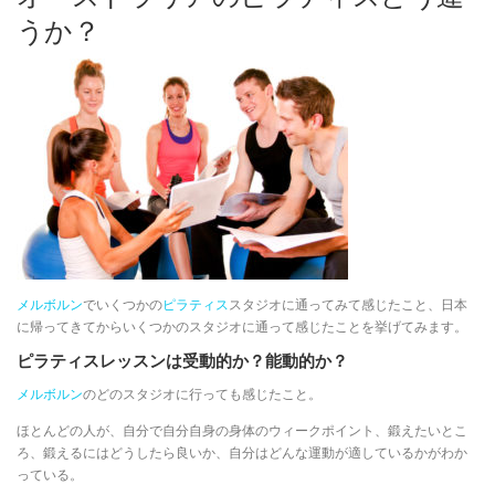
うか？
メルボルン
でいくつかの
ピラティス
スタジオに通ってみて感じたこと、日本
に帰ってきてからいくつかのスタジオに通って感じたことを挙げてみます。
ピラティスレッスンは受動的か？能動的か？
メルボルン
のどのスタジオに行っても感じたこと。
ほとんどの人が、自分で自分自身の身体のウィークポイント、鍛えたいとこ
ろ、鍛えるにはどうしたら良いか、自分はどんな運動が適しているかがわか
っている。