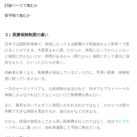
討論ベースで進むか
挙手制で進むか
２）医療保険制度の違い
日本では国民皆保険で、病気になっても治療費の３割負担から１割等々で受
けることができる、大変恵まれた国。だからか、病気になってからじゃない
と病院に行かないとか、時間があるから（暇だから）病院に行って適当に湿
布をもらう、といった人たちが多い。
高齢者が多くなり、医療費が逼迫しているというのに、手厚い医療、保険制
度に頼っている人もいる。
一方のオーストラリアも、公的保険があるけれど、自分でもプライベートの
保険に入らなければとてもじゃないけど医療費を賄えない。
また、風邪を引いてもすぐに病院にかかれるわけではなく、かかりつけ医の
判断で大きな病院を受診するか、薬のみかなどが決まる。
だから、怪我や病気をしてから高い医療費を払うのではなく、自分で
ピラテ
ィス
やジムに通ったり、自転車通勤して予防に努めている。