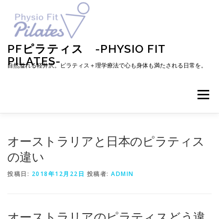
コ
ン
テ
ン
ツ
PFピラティス -PHYSIO FIT
へ
PILATES-
ス
自然溢れる軽井沢。ピラティス＋理学療法で心も身体も満たされる日常を。
キ
ッ
プ
メニュー
TOP
お知らせ
ピラティスとは
オーストラリアと日本のピラティス
の違い
メニュー・料金・レッスン予約
プロフィール
投稿日:
2018年12月22日
投稿者:
ADMIN
ブログ
アクセス
お問い合わせ
お客様の声
オーストラリアのピラティスどう違