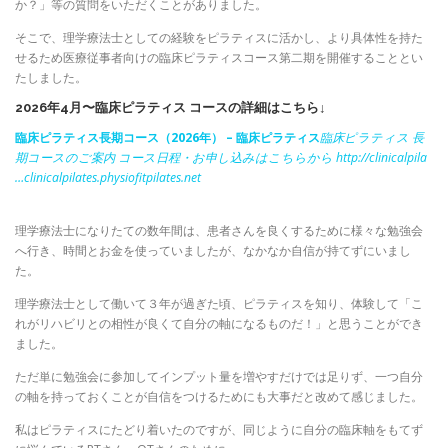
か？」等の質問をいただくことがありました。
そこで、理学療法士としての経験をピラティスに活かし、より具体性を持た
せるため医療従事者向けの臨床ピラティスコース第二期を開催することとい
たしました。
2026年4月〜臨床ピラティス コースの詳細はこちら↓
臨床ピラティス長期コース（2026年） – 臨床ピラティス
臨床ピラティス 長
期コースのご案内 コース日程・お申し込みはこちらから http://clinicalpila
…
clinicalpilates.physiofitpilates.net
理学療法士になりたての数年間は、患者さんを良くするために様々な勉強会
へ行き、時間とお金を使っていましたが、なかなか自信が持てずにいまし
た。
理学療法士として働いて３年が過ぎた頃、ピラティスを知り、体験して「こ
れがリハビリとの相性が良くて自分の軸になるものだ！」と思うことができ
ました。
ただ単に勉強会に参加してインプット量を増やすだけでは足りず、一つ自分
の軸を持っておくことが自信をつけるためにも大事だと改めて感じました。
私はピラティスにたどり着いたのですが、同じように自分の臨床軸をもてず