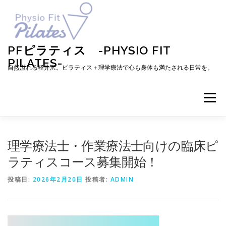
コ
ン
テ
ン
ツ
PFピラティス -PHYSIO FIT
へ
PILATES-
ス
自然溢れる軽井沢。ピラティス＋理学療法で心も身体も満たされる日常を。
キ
ッ
プ
メニュー
TOP
お知らせ
ピラティスとは
理学療法士・作業療法士向けの臨床ピ
ラティスコース募集開始！
メニュー・料金・レッスン予約
プロフィール
投稿日:
2026年2月20日
投稿者:
ADMIN
ブログ
アクセス
お問い合わせ
お客様の声