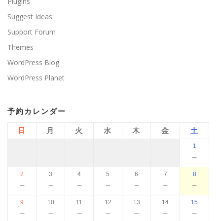
Plugins
Suggest Ideas
Support Forum
Themes
WordPress Blog
WordPress Planet
予約カレンダー
日
月
火
水
木
金
土
1
－
2
3
4
5
6
7
8
－
－
－
－
－
－
－
9
10
11
12
13
14
15
－
－
－
－
－
－
－