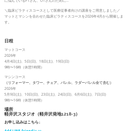
に悩んでいるPTさん、OTさんのために…
＼臨床ピラティスコースとして医療従事者向けの講座をご用意しました／
マットとマシンを合わせた臨床ピラティスコースを2026年4月から開催しま
す。
日程
マットコース
2026年
4月4日(土)、5日(日)、18日(土)、19日(日)
9時〜16時（休憩1時間）
マシンコース
（リフォーマー、タワー、チェア、バレル、ラダーバレル全て含む）
2026年
5月9日(土)、10日(日)、23日(土)、24日(日)、6月6日(土)、7日(日)
9時〜16時（休憩1時間）
場所
軽井沢スタジオ（軽井沢発地1218-3）
お申し込みはこちら↓
Add LINE friend
lin.ee