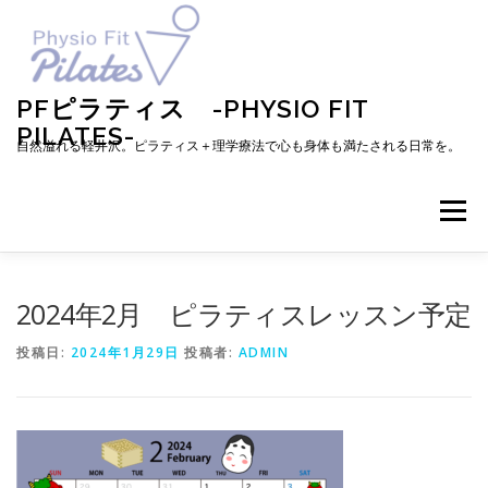
コ
ン
テ
ン
ツ
PFピラティス -PHYSIO FIT
へ
PILATES-
ス
自然溢れる軽井沢。ピラティス＋理学療法で心も身体も満たされる日常を。
キ
ッ
プ
メニュー
TOP
お知らせ
ピラティスとは
2024年2月 ピラティスレッスン予定
投稿日:
2024年1月29日
投稿者:
ADMIN
メニュー・料金・レッスン予約
プロフィール
ブログ
アクセス
お問い合わせ
お客様の声