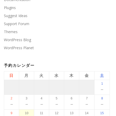
Plugins
Suggest Ideas
Support Forum
Themes
WordPress Blog
WordPress Planet
予約カレンダー
日
月
火
水
木
金
土
1
－
2
3
4
5
6
7
8
－
－
－
－
－
－
－
9
10
11
12
13
14
15