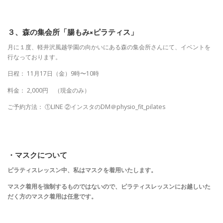
３、森の集会所「腸もみ×ピラティス」
月に１度、軽井沢風越学園の向かいにある森の集会所さんにて、イベントを
行なっております。
日程： 11月17日（金）9時〜10時
料金： 2,000円 （現金のみ）
ご予約方法： ①LINE ②インスタのDM＠physio_fit_pilates
・マスクについて
ピラティスレッスン中、私はマスクを着用いたします。
マスク着用を強制するものではないので、ピラティスレッスンにお越しいた
だく方のマスク着用は任意です。