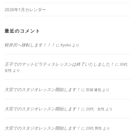
2026年1月カレンダー
最近のコメント
軽井沢へ移転します！！！
に
Ryoko
より
王子でのマットピラティスレッスンは終了いたしました！
に
30代
女性
より
大宮でのスタジオレッスン開始します！
に
宮城 健也
より
大宮でのスタジオレッスン開始します！
に
20代 女性
より
大宮でのスタジオレッスン開始します！
に
20代 男性
より