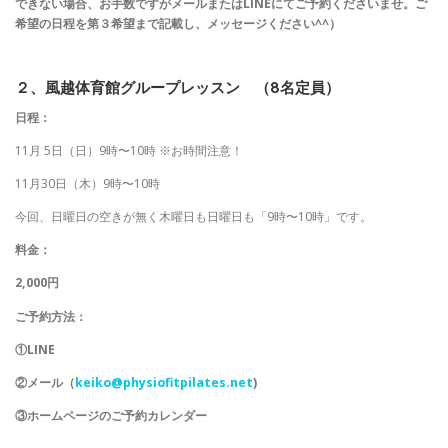
できない場合、お手数ですがメールまたはLINEにてご予約くださいませ。ご
希望の日程を第３希望まで記載し、メッセージください^^）
２、風越体育館グループレッスン （8名定員）
日程：
11月 5日（日）9時〜10時 ※お時間注意！
11月30日（木）9時〜10時
今回、日曜日の空きが無く木曜日も日曜日も「9時〜10時」です。
料金：
2,000円
ご予約方法：
①LINE
②メール（
keiko@physiofitpilates.net
)
③ホームページのご予約カレンダー