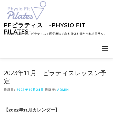
コ
ン
テ
ン
ツ
PFピラティス -PHYSIO FIT
へ
PILATES-
ス
自然溢れる軽井沢。ピラティス＋理学療法で心も身体も満たされる日常を。
キ
ッ
プ
メニュー
TOP
お知らせ
ピラティスとは
2023年11月 ピラティスレッスン予
定
メニュー・料金・レッスン予約
プロフィール
投稿日:
2023年10月24日
投稿者:
ADMIN
ブログ
アクセス
お問い合わせ
お客様の声
【2023年11月カレンダー】