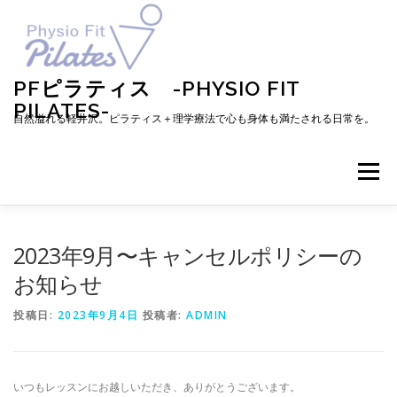
コ
ン
テ
ン
ツ
PFピラティス -PHYSIO FIT
へ
PILATES-
ス
自然溢れる軽井沢。ピラティス＋理学療法で心も身体も満たされる日常を。
キ
ッ
プ
メニュー
TOP
お知らせ
ピラティスとは
2023年9月〜キャンセルポリシーの
お知らせ
メニュー・料金・レッスン予約
プロフィール
投稿日:
2023年9月4日
投稿者:
ADMIN
ブログ
アクセス
お問い合わせ
お客様の声
いつもレッスンにお越しいただき、ありがとうございます。