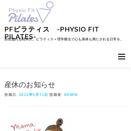
コ
ン
テ
ン
ツ
PFピラティス -PHYSIO FIT
へ
PILATES-
ス
自然溢れる軽井沢。ピラティス＋理学療法で心も身体も満たされる日常を。
キ
ッ
プ
メニュー
TOP
お知らせ
ピラティスとは
産休のお知らせ
投稿日:
2022年5月12日
投稿者:
ADMIN
メニュー・料金・レッスン予約
プロフィール
ブログ
アクセス
お問い合わせ
お客様の声