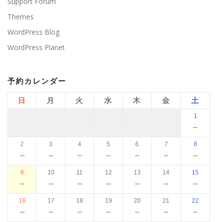
Support Forum
Themes
WordPress Blog
WordPress Planet
予約カレンダー
日
月
火
水
木
金
土
1
－
2
3
4
5
6
7
8
－
－
－
－
－
－
－
9
10
11
12
13
14
15
－
－
－
－
－
－
－
16
17
18
19
20
21
22
－
－
－
－
－
－
－