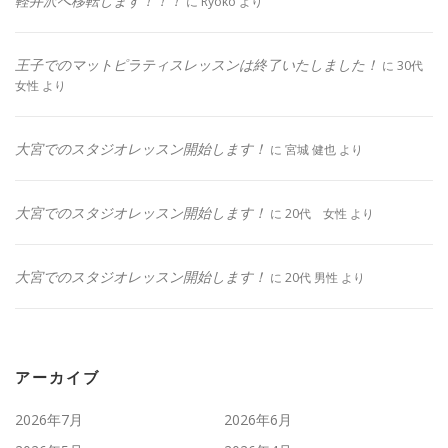
軽井沢へ移転します！！！
に
Ryoko
より
王子でのマットピラティスレッスンは終了いたしました！
に
30代
女性
より
大宮でのスタジオレッスン開始します！
に
宮城 健也
より
大宮でのスタジオレッスン開始します！
に
20代 女性
より
大宮でのスタジオレッスン開始します！
に
20代 男性
より
アーカイブ
2026年7月
2026年6月