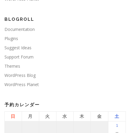
BLOGROLL
Documentation
Plugins
Suggest Ideas
Support Forum
Themes
WordPress Blog
WordPress Planet
予約カレンダー
日
月
火
水
木
金
土
1
－