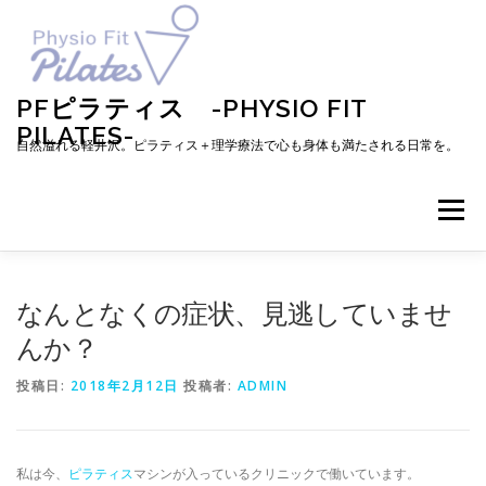
コ
ン
テ
ン
ツ
PFピラティス -PHYSIO FIT
へ
PILATES-
ス
自然溢れる軽井沢。ピラティス＋理学療法で心も身体も満たされる日常を。
キ
ッ
プ
メニュー
TOP
お知らせ
ピラティスとは
なんとなくの症状、見逃していませ
んか？
メニュー・料金・レッスン予約
プロフィール
投稿日:
2018年2月12日
投稿者:
ADMIN
ブログ
アクセス
お問い合わせ
お客様の声
私は今、
ピラティス
マシンが入っているクリニックで働いています。