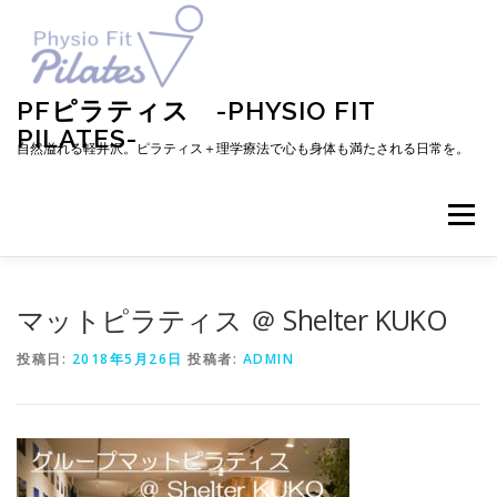
コ
ン
テ
ン
ツ
PFピラティス -PHYSIO FIT
へ
PILATES-
ス
自然溢れる軽井沢。ピラティス＋理学療法で心も身体も満たされる日常を。
キ
ッ
プ
メニュー
TOP
お知らせ
ピラティスとは
マットピラティス ＠ Shelter KUKO
投稿日:
2018年5月26日
投稿者:
ADMIN
メニュー・料金・レッスン予約
プロフィール
ブログ
アクセス
お問い合わせ
お客様の声