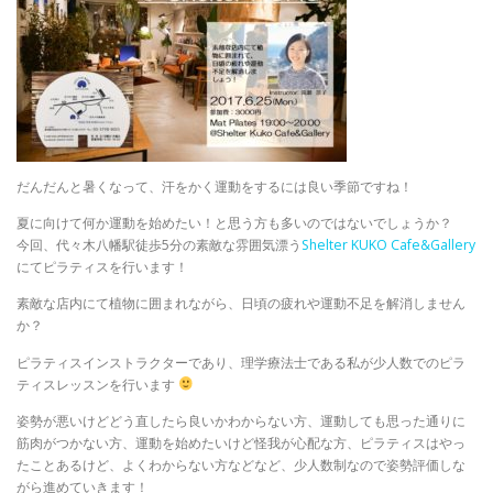
だんだんと暑くなって、汗をかく運動をするには良い季節ですね！
夏に向けて何か運動を始めたい！と思う方も多いのではないでしょうか？
今回、代々木八幡駅徒歩5分の素敵な雰囲気漂う
Shelter KUKO Cafe&Gallery
にてピラティスを行います！
素敵な店内にて植物に囲まれながら、日頃の疲れや運動不足を解消しません
か？
ピラティスインストラクターであり、理学療法士である私が少人数でのピラ
ティスレッスンを行います
姿勢が悪いけどどう直したら良いかわからない方、運動しても思った通りに
筋肉がつかない方、運動を始めたいけど怪我が心配な方、ピラティスはやっ
たことあるけど、よくわからない方などなど、少人数制なので姿勢評価しな
がら進めていきます！