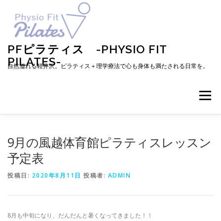
コ
ン
テ
ン
ツ
PFピラティス -PHYSIO FIT
へ
PILATES-
ス
自然溢れる軽井沢。ピラティス＋理学療法で心も身体も満たされる日常を。
キ
ッ
プ
メニュー
TOP
お知らせ
ピラティスとは
9月の風越体育館ピラティスレッスン
予定表
メニュー・料金・レッスン予約
プロフィール
投稿日:
2020年8月11日
投稿者:
ADMIN
ブログ
アクセス
お問い合わせ
お客様の声
8月も中旬になり、だんだんと暑くなってきました！！