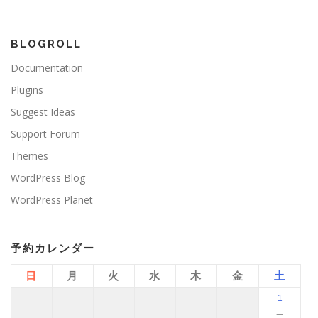
BLOGROLL
Documentation
Plugins
Suggest Ideas
Support Forum
Themes
WordPress Blog
WordPress Planet
予約カレンダー
日
月
火
水
木
金
土
1
－