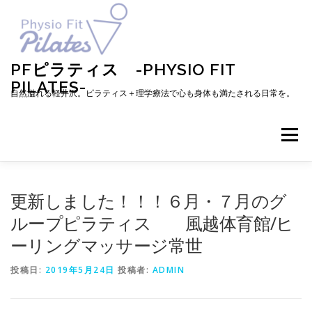
コ
ン
テ
ン
ツ
PFピラティス -PHYSIO FIT
へ
PILATES-
ス
自然溢れる軽井沢。ピラティス＋理学療法で心も身体も満たされる日常を。
キ
ッ
プ
メニュー
TOP
お知らせ
ピラティスとは
更新しました！！！６月・７月のグ
ループピラティス 風越体育館/ヒ
ーリングマッサージ常世
メニュー・料金・レッスン予約
プロフィール
投稿日:
2019年5月24日
投稿者:
ADMIN
ブログ
アクセス
お問い合わせ
お客様の声