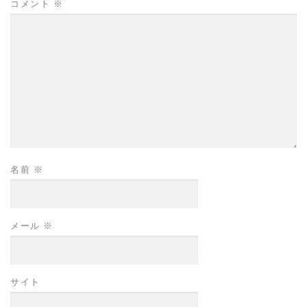
コメント
※
名前
※
メール
※
サイト