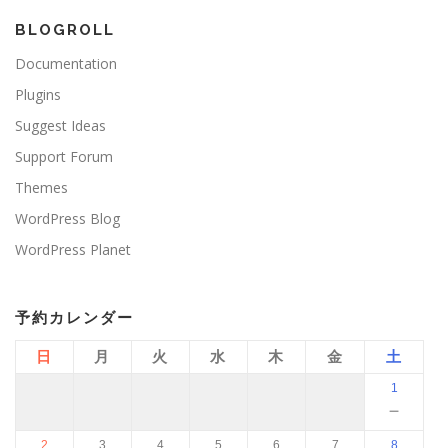
BLOGROLL
Documentation
Plugins
Suggest Ideas
Support Forum
Themes
WordPress Blog
WordPress Planet
予約カレンダー
日
月
火
水
木
金
土
1
－
2
3
4
5
6
7
8