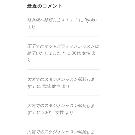
最近のコメント
軽井沢へ移転します！！！
に
Ryoko
より
王子でのマットピラティスレッスンは
終了いたしました！
に
30代 女性
よ
り
大宮でのスタジオレッスン開始しま
す！
に
宮城 健也
より
大宮でのスタジオレッスン開始しま
す！
に
20代 女性
より
大宮でのスタジオレッスン開始しま