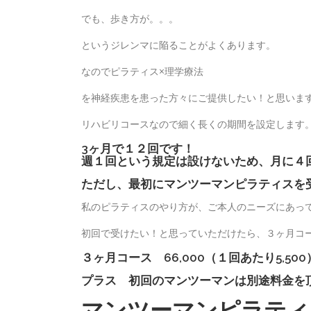
でも、歩き方が。。。
というジレンマに陥ることがよくあります。
なのでピラティス×理学療法
を神経疾患を患った方々にご提供したい！と思いま
リハビリコースなので細く長くの期間を設定します
3ヶ月で１２回です！
週１回という規定は設けないため、月に４
ただし、最初にマンツーマンピラティスを
私のピラティスのやり方が、ご本人のニーズにあっ
初回で受けたい！と思っていただけたら、３ヶ月コ
３ヶ月コース 66,000（１回あたり5,500
プラス 初回のマンツーマンは別途料金を
マンツーマンピラティ