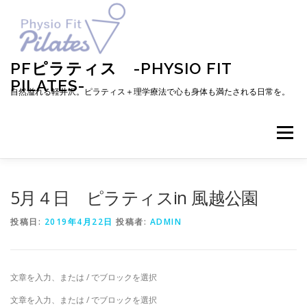
コ
ン
テ
ン
ツ
PFピラティス -PHYSIO FIT
へ
PILATES-
ス
自然溢れる軽井沢。ピラティス＋理学療法で心も身体も満たされる日常を。
キ
ッ
プ
メニュー
TOP
お知らせ
ピラティスとは
5月４日 ピラティスin 風越公園
投稿日:
2019年4月22日
投稿者:
ADMIN
メニュー・料金・レッスン予約
プロフィール
文章を入力、または / でブロックを選択
ブログ
アクセス
お問い合わせ
お客様の声
文章を入力、または / でブロックを選択