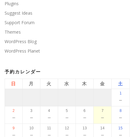
Plugins
Suggest Ideas
Support Forum
Themes
WordPress Blog
WordPress Planet
予約カレンダー
日
月
火
水
木
金
土
1
－
2
3
4
5
6
7
8
－
－
－
－
－
－
－
9
10
11
12
13
14
15
－
－
－
－
－
－
－