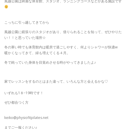
風越公園は綺麗な体育館、スタジオ、ランニングコースなどがある施設です
こっちに引っ越してきてから
風越公園に鏡張りのスタジオがあり、借りられることを知って、ぜひやりた
い！！と思っていた場所☆
冬の寒い時でも体育館内は暖房で過ごしやすく、何よりシャワーが快適w
暖かくなってきて、緑も増えてくる４月。
冬で鈍っていた身体を目覚めさせる時がやってきましたよ♪
家でレッスンをするのとはまた違って、いろんな方と会えるかな♡
いずれも1８−19時です！
ぜひ都合つく方
keiko@physiofitpilates.net
までご一報ください♪