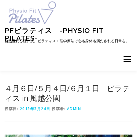
コ
ン
テ
ン
ツ
PFピラティス -PHYSIO FIT
へ
PILATES-
ス
自然溢れる軽井沢。ピラティス＋理学療法で心も身体も満たされる日常を。
キ
ッ
プ
メニュー
TOP
お知らせ
ピラティスとは
４月６日/５月４日/６月１日 ピラテ
ィス in 風越公園
メニュー・料金・レッスン予約
プロフィール
投稿日:
2019年3月24日
投稿者:
ADMIN
ブログ
アクセス
お問い合わせ
お客様の声