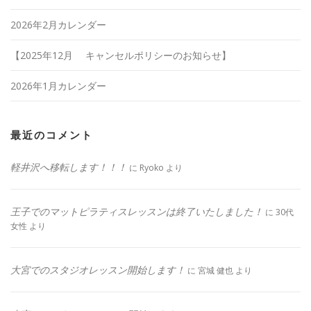
2026年2月カレンダー
【2025年12月 キャンセルポリシーのお知らせ】
2026年1月カレンダー
最近のコメント
軽井沢へ移転します！！！
に
Ryoko
より
王子でのマットピラティスレッスンは終了いたしました！
に
30代
女性
より
大宮でのスタジオレッスン開始します！
に
宮城 健也
より