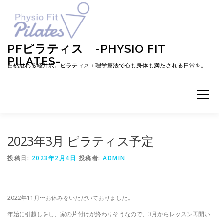
コ
ン
テ
ン
ツ
PFピラティス -PHYSIO FIT
へ
PILATES-
ス
自然溢れる軽井沢。ピラティス＋理学療法で心も身体も満たされる日常を。
キ
ッ
プ
メニュー
TOP
お知らせ
ピラティスとは
2023年3月 ピラティス予定
投稿日:
2023年2月4日
投稿者:
ADMIN
メニュー・料金・レッスン予約
プロフィール
2022年11月〜お休みをいただいておりました。
ブログ
アクセス
お問い合わせ
お客様の声
年始に引越しをし、家の片付けが終わりそうなので、3月からレッスン再開い