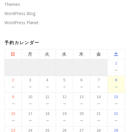
Themes
WordPress Blog
WordPress Planet
予約カレンダー
日
月
火
水
木
金
土
1
－
2
3
4
5
6
7
8
－
－
－
－
－
－
－
9
10
11
12
13
14
15
－
－
－
－
－
－
－
16
17
18
19
20
21
22
－
－
－
－
－
－
－
23
24
25
26
27
28
29