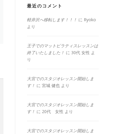
最近のコメント
軽井沢へ移転します！！！
に
Ryoko
より
王子でのマットピラティスレッスンは
終了いたしました！
に
30代 女性
よ
り
大宮でのスタジオレッスン開始しま
す！
に
宮城 健也
より
大宮でのスタジオレッスン開始しま
す！
に
20代 女性
より
大宮でのスタジオレッスン開始しま