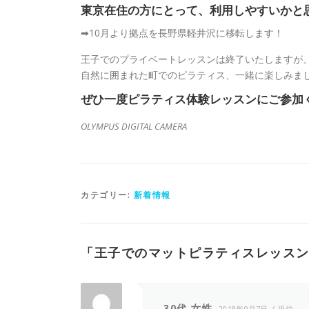
東京在住の方にとって、利用しやすいかと思
➡︎10月より拠点を長野県軽井沢に移転します！
王子でのプライベートレッスンは終了いたしますが
自然に囲まれた町でのピラティス、一緒に楽しみま
ぜひ一度ピラティス体験レッスンにご参加
OLYMPUS DIGITAL CAMERA
カテゴリー:
新着情報
「
王子でのマットピラティスレッス
30代 女性
2018年9月7日
返信