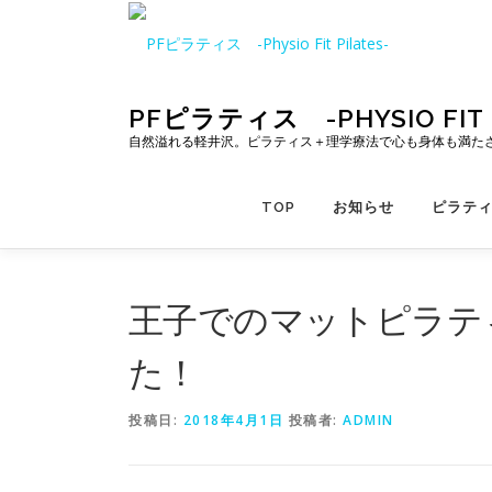
コ
ン
テ
ン
ツ
PFピラティス -PHYSIO FIT P
へ
自然溢れる軽井沢。ピラティス＋理学療法で心も身体も満た
ス
キ
TOP
お知らせ
ピラテ
ッ
プ
王子でのマットピラテ
た！
投稿日:
2018年4月1日
投稿者:
ADMIN