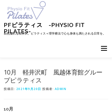
コ
ン
テ
ン
ツ
PFピラティス -PHYSIO FIT
へ
PILATES-
ス
自然溢れる軽井沢。ピラティス＋理学療法で心も身体も満たされる日常を。
キ
ッ
プ
メニュー
TOP
お知らせ
ピラティスとは
10月 軽井沢町 風越体育館グルー
プピラティス
メニュー・料金・レッスン予約
プロフィール
投稿日:
2021年9月20日
投稿者:
ADMIN
ブログ
アクセス
お問い合わせ
お客様の声
10月