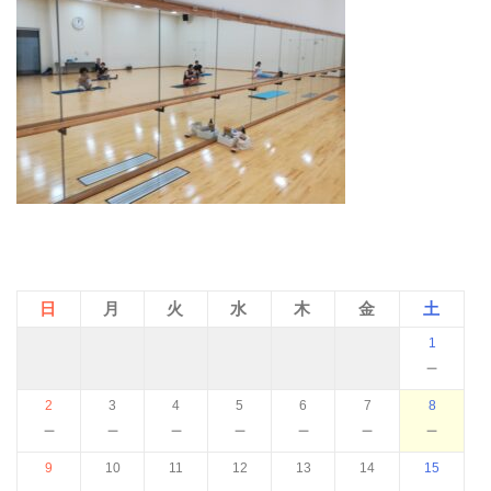
日
月
火
水
木
金
土
1
－
2
3
4
5
6
7
8
－
－
－
－
－
－
－
9
10
11
12
13
14
15