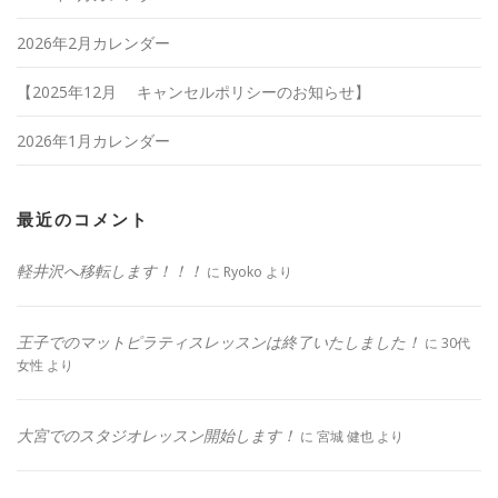
2026年2月カレンダー
【2025年12月 キャンセルポリシーのお知らせ】
2026年1月カレンダー
最近のコメント
軽井沢へ移転します！！！
に
Ryoko
より
王子でのマットピラティスレッスンは終了いたしました！
に
30代
女性
より
大宮でのスタジオレッスン開始します！
に
宮城 健也
より