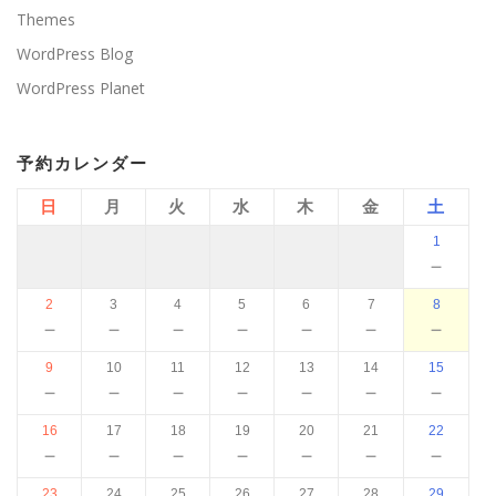
Themes
WordPress Blog
WordPress Planet
予約カレンダー
日
月
火
水
木
金
土
1
－
2
3
4
5
6
7
8
－
－
－
－
－
－
－
9
10
11
12
13
14
15
－
－
－
－
－
－
－
16
17
18
19
20
21
22
－
－
－
－
－
－
－
23
24
25
26
27
28
29