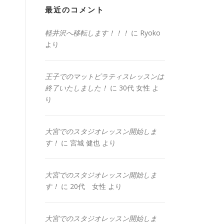
最近のコメント
軽井沢へ移転します！！！
に
Ryoko
より
王子でのマットピラティスレッスンは
終了いたしました！
に
30代 女性
よ
り
大宮でのスタジオレッスン開始しま
す！
に
宮城 健也
より
大宮でのスタジオレッスン開始しま
す！
に
20代 女性
より
大宮でのスタジオレッスン開始しま