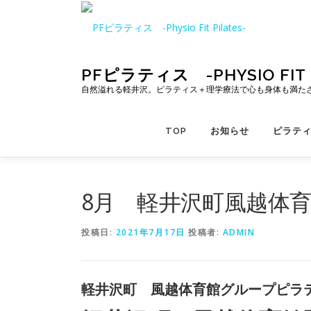
コ
ン
テ
ン
ツ
PFピラティス -PHYSIO FIT P
へ
自然溢れる軽井沢。ピラティス＋理学療法で心も身体も満た
ス
キ
TOP
お知らせ
ピラテ
ッ
プ
8月 軽井沢町風越体
投稿日:
2021年7月17日
投稿者:
ADMIN
軽井沢町 風越体育館グループピラ