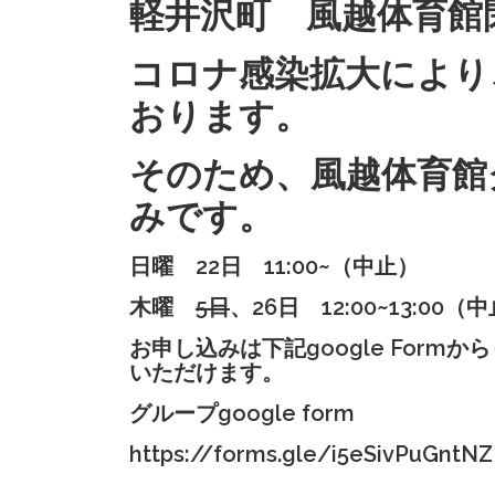
軽井沢町 風越体育館
コロナ感染拡大により
おります。
そのため、風越体育館
みです。
日曜 22日 11:00~（中止）
木曜
5
日
、
26
日
12:00~13:00（
お申し込みは下記google For
いただけます。
グループgoogle form
https://forms.gle/i5eSivPuGnt