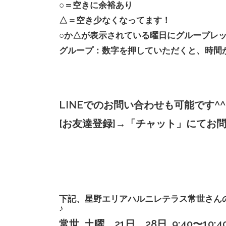
○＝空きに余裕あり
△＝空き少なくなってます！
○か△が表示されている曜日にグループレ
グループ：数字を押していただくと、時間
LINEでのお問い合わせも可能です^^
[お友達登録]→「チャット」にてお
下記、星野エリアハルニレテラス常世さん
♪
常世 土曜 21
日、28
日
9:40〜10: