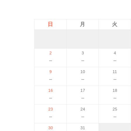
日
月
火
2
3
4
－
－
－
9
10
11
－
－
－
16
17
18
－
－
－
23
24
25
－
－
－
30
31