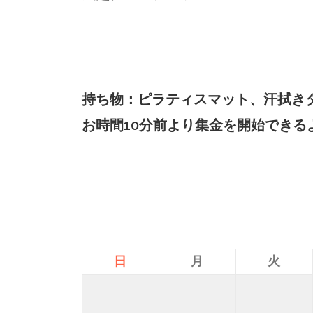
持ち物：ピラティスマット、汗拭きタ
お時間10分前より集金を開始できる
日
月
火