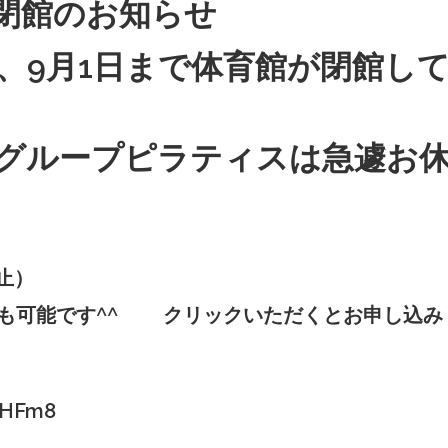
閉館のお知らせ
、9月1日まで体育館が閉館し
グループピラティスは急遽お
中止）
mからも可能です^^ クリックいただくとお申し込み
NZHFm8