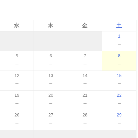
水
木
金
土
1
－
5
6
7
8
－
－
－
－
12
13
14
15
－
－
－
－
19
20
21
22
－
－
－
－
26
27
28
29
－
－
－
－