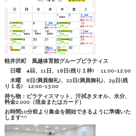
軽井沢町 風越体育館グループピラティス
日曜
4日
、11日、18日(残り１枠) 11:00~12:00
木曜
8
日(満員御礼)
、22日(満員御礼)、
29
日(残
り１名)
12:00~13:00
持ち物：ピラティスマット、汗拭きタオル、水分、
料金2,000（現金またはカード）
お時間10分前より集金を開始できるように準備いた
します^^