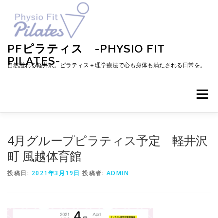
コ
ン
テ
ン
ツ
PFピラティス -PHYSIO FIT
へ
PILATES-
ス
自然溢れる軽井沢。ピラティス＋理学療法で心も身体も満たされる日常を。
キ
ッ
プ
メニュー
TOP
お知らせ
ピラティスとは
4月グループピラティス予定 軽井沢
町 風越体育館
メニュー・料金・レッスン予約
プロフィール
投稿日:
2021年3月19日
投稿者:
ADMIN
ブログ
アクセス
お問い合わせ
お客様の声