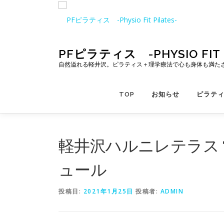
コ
ン
テ
ン
ツ
PFピラティス -PHYSIO FIT P
へ
自然溢れる軽井沢。ピラティス＋理学療法で心も身体も満た
ス
キ
TOP
お知らせ
ピラテ
ッ
プ
軽井沢ハルニレテラス
ュール
投稿日:
2021年1月25日
投稿者:
ADMIN