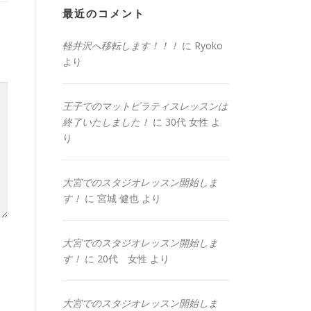
最近のコメント
軽井沢へ移転します！！！
に
Ryoko
より
王子でのマットピラティスレッスンは
終了いたしました！
に
30代 女性
よ
り
大宮でのスタジオレッスン開始しま
す！
に
宮城 健也
より
大宮でのスタジオレッスン開始しま
す！
に
20代 女性
より
大宮でのスタジオレッスン開始しま