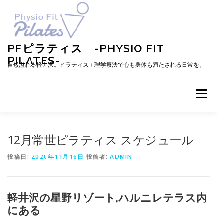
コ
ン
テ
ン
ツ
PFピラティス -PHYSIO FIT
へ
PILATES-
ス
自然溢れる軽井沢。ピラティス＋理学療法で心も身体も満たされる日常を。
キ
ッ
プ
メニュー
TOP
お知らせ
ピラティスとは
12月常世ピラティス スケジュール
投稿日:
2020年11月16日
投稿者:
ADMIN
メニュー・料金・レッスン予約
プロフィール
軽井沢の星野リゾート,ハルニレテラス内
ブログ
アクセス
お問い合わせ
お客様の声
にある