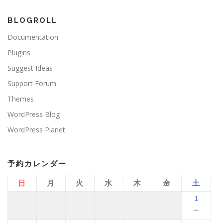
BLOGROLL
Documentation
Plugins
Suggest Ideas
Support Forum
Themes
WordPress Blog
WordPress Planet
予約カレンダー
日
月
火
水
木
金
土
1
－