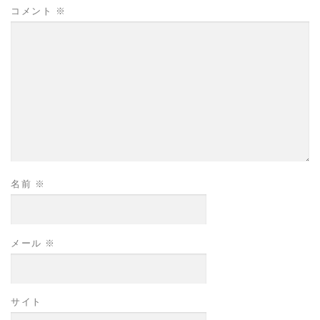
コメント
※
名前
※
メール
※
サイト