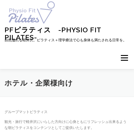
コ
ン
テ
ン
ツ
PFピラティス -PHYSIO FIT
へ
PILATES-
ス
自然溢れる軽井沢。ピラティス＋理学療法で心も身体も満たされる日常を。
キ
ッ
プ
メニュー
TOP
お知らせ
ピラティスとは
ホテル・企業様向け
メニュー・料金・レッスン予約
プロフィール
グループマットピラティス
観光・旅行で軽井沢にいらした方向けに心身ともにリフレッシュ出来るよう
ブログ
アクセス
お問い合わせ
お客様の声
な朝ピラティスをコンテンツとしてご提供いたします。