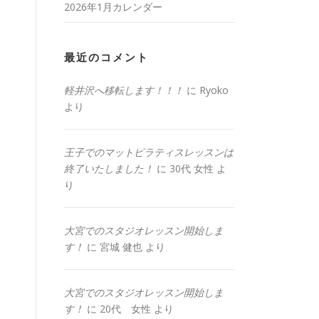
2026年1月カレンダー
最近のコメント
軽井沢へ移転します！！！
に
Ryoko
より
王子でのマットピラティスレッスンは
終了いたしました！
に
30代 女性
よ
り
大宮でのスタジオレッスン開始しま
す！
に
宮城 健也
より
大宮でのスタジオレッスン開始しま
す！
に
20代 女性
より