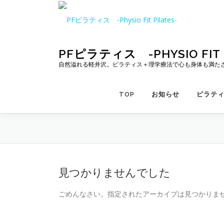
コ
ン
テ
ン
ツ
PFピラティス -PHYSIO FIT P
へ
自然溢れる軽井沢。ピラティス＋理学療法で心も身体も満た
ス
キ
TOP
お知らせ
ピラテ
ッ
プ
見つかりませんでした
ごめんなさい。指定されたアーカイブは見つかりま