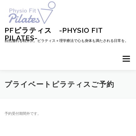
コ
ン
テ
ン
ツ
PFピラティス -PHYSIO FIT
へ
PILATES-
ス
自然溢れる軽井沢。ピラティス＋理学療法で心も身体も満たされる日常を。
キ
ッ
プ
メニュー
TOP
お知らせ
ピラティスとは
プライベートピラティスご予約
メニュー・料金・レッスン予約
プロフィール
予約受付期間外です。
ブログ
アクセス
お問い合わせ
お客様の声